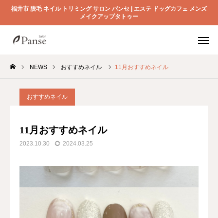
福井市 脱毛 ネイル トリミング サロン パンセ | エステ ドッグカフェ メンズ
メイクアップタトゥー
電話予約
店舗紹介
メニュー
NEWS
おすすめネイル
11月おすすめネイル
NEWS
おすすめネイル
SALON
11月おすすめネイル
DOG
2023.10.30
2024.03.25
CAFE
STAFF
SHOP